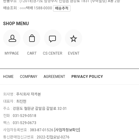
반품주소 :
(12018)경기도 남양주시 진접읍 금강로 1831 (수덕빌딩) A동 2층
배송조회 : ○○○택배 1588-0000
배송추적
SHOP MENU
MYPAGE
CART
CS CENTER
EVENT
HOME
COMPANY
AGREEMENT
PRIVACY POLICY
회사명 :
주식회사 자카본
대표자 :
최진헌
주소 :
강원도 철원군 갈말읍 갈말로 32-31
전화 :
031-529-0518
팩스 :
031-529-0673
사업자등록번호 :
383-87-01526
[사업자정보확인]
통신판매업신고번호 :
2022-진접오남-0276